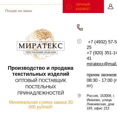
ЛИЧНЫЙ
КАБИНЕТ
Пошив на заказ
Поиск по сайту
Таблицы размеров
+7 (4932) 57-5
25
Отзывы
+7 (920) 351-1
41
Политика
miratexx@mail
Производство и продажа
конфиденциальности
текстильных изделий
прием звонков
08:30 - 17:00 (
ОПТОВЫЙ ПОСТАВЩИК
Регистрация
пт)
ПОСТЕЛЬНЫХ
ПРИНАДЛЕЖНОСТЕЙ
Россия, 153009, г.
Иваново, улица
Минимальная сумма заказа
30
Лежневская, дом
000 рублей!
183, офис 213