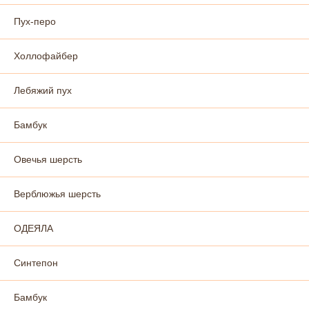
Пух-перо
Холлофайбер
Лебяжий пух
Бамбук
Овечья шерсть
Верблюжья шерсть
ОДЕЯЛА
Синтепон
Бамбук