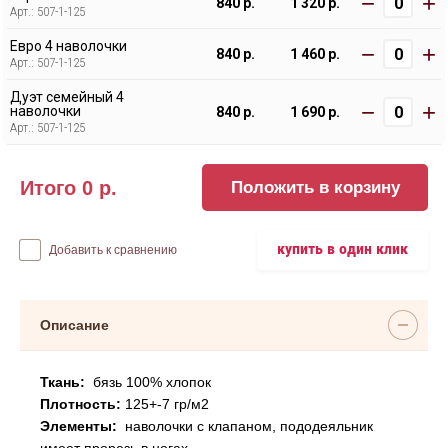
−
+
840 р.
1 320 р.
Арт.: 507-1-125
Евро 4 наволочки
−
+
840 р.
1 460 р.
Арт.: 507-1-125
Дуэт семейный 4
−
+
наволочки
840 р.
1 690 р.
Арт.: 507-1-125
Итого
0
р.
Положить в корзину
купить в один клик
Добавить к сравнению
Описание
Ткань:
бязь 100% хлопок
Плотность:
125+-7 гр/м2
Элементы:
наволочки с клапаном, пододеяльник