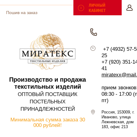
ЛИЧНЫЙ
КАБИНЕТ
Пошив на заказ
Поиск по сайту
Таблицы размеров
+7 (4932) 57-5
25
Отзывы
+7 (920) 351-1
41
Политика
miratexx@mail
Производство и продажа
конфиденциальности
текстильных изделий
прием звонков
08:30 - 17:00 (
ОПТОВЫЙ ПОСТАВЩИК
Регистрация
пт)
ПОСТЕЛЬНЫХ
ПРИНАДЛЕЖНОСТЕЙ
Россия, 153009, г.
Иваново, улица
Минимальная сумма заказа
30
Лежневская, дом
000 рублей!
183, офис 213