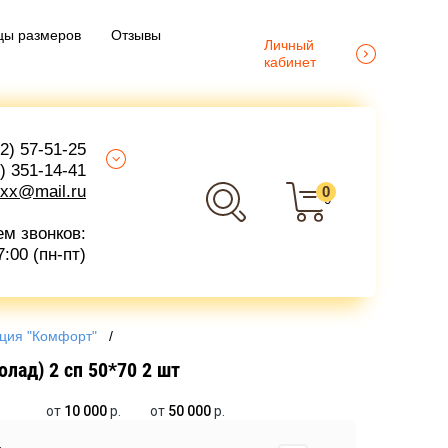
цы размеров
Отзывы
Личный
кабинет
2) 57-51-25
) 351-14-41
exx@mail.ru
0
0
ем звонков:
7:00 (пн-пт)
ция "Комфорт"
   /   
олад) 2 сп 50*70 2 шт
от
10 000
р.
от
50 000
р.