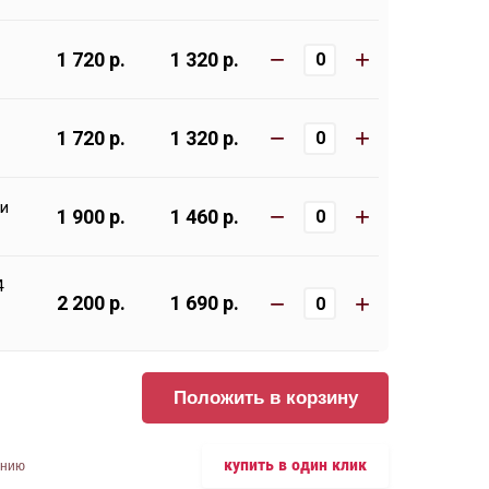
−
+
1 720 р.
1 320 р.
−
+
1 720 р.
1 320 р.
ки
−
+
1 900 р.
1 460 р.
4
−
+
2 200 р.
1 690 р.
Положить в корзину
купить в один клик
ению