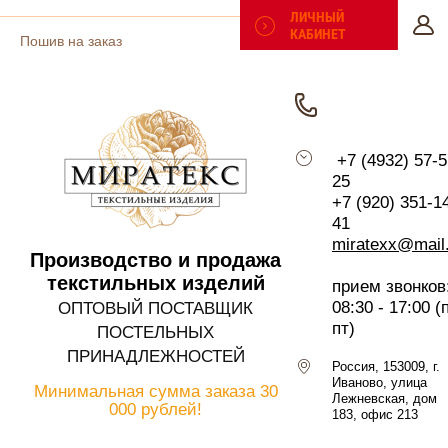
ЛИЧНЫЙ
КАБИНЕТ
Пошив на заказ
Поиск по сайту
Таблицы размеров
+7 (4932) 57-5
25
Отзывы
+7 (920) 351-1
41
Политика
miratexx@mail
Производство и продажа
конфиденциальности
текстильных изделий
прием звонков
08:30 - 17:00 (
ОПТОВЫЙ ПОСТАВЩИК
Регистрация
пт)
ПОСТЕЛЬНЫХ
ПРИНАДЛЕЖНОСТЕЙ
Россия, 153009, г.
Иваново, улица
Минимальная сумма заказа
30
Лежневская, дом
000 рублей!
183, офис 213