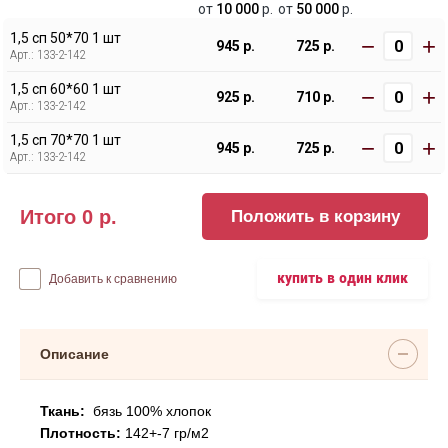
от
10 000
р.
от
50 000
р.
1,5 сп 50*70 1 шт
−
+
945 р.
725 р.
Арт.: 133-2-142
1,5 сп 60*60 1 шт
−
+
925 р.
710 р.
Арт.: 133-2-142
1,5 сп 70*70 1 шт
−
+
945 р.
725 р.
Арт.: 133-2-142
Итого
0
р.
Положить в корзину
купить в один клик
Добавить к сравнению
Описание
Ткань:
бязь 100% хлопок
Плотность:
142+-7 гр/м2