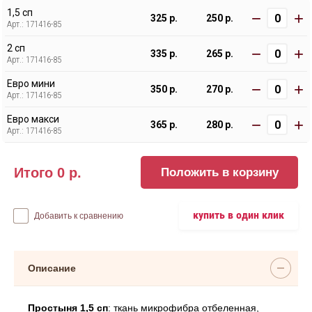
1,5 сп
−
+
325 р.
250 р.
Арт.: 171416-85
2 сп
−
+
335 р.
265 р.
Арт.: 171416-85
Евро мини
−
+
350 р.
270 р.
Арт.: 171416-85
Евро макси
−
+
365 р.
280 р.
Арт.: 171416-85
Итого
0
р.
Положить в корзину
купить в один клик
Добавить к сравнению
Описание
Простыня 1,5 сп
: ткань микрофибра отбеленная,