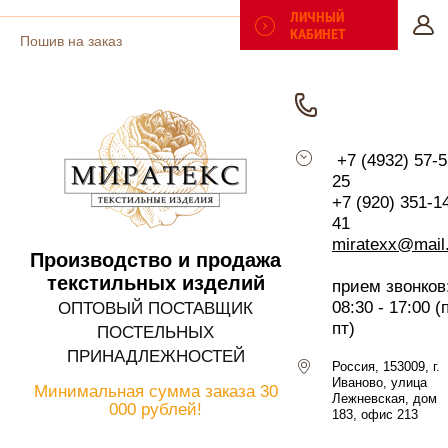
ЛИЧНЫЙ
КАБИНЕТ
Пошив на заказ
Поиск по сайту
Таблицы размеров
+7 (4932) 57-5
25
Отзывы
+7 (920) 351-1
41
Политика
miratexx@mail
Производство и продажа
конфиденциальности
текстильных изделий
прием звонков
08:30 - 17:00 (
ОПТОВЫЙ ПОСТАВЩИК
Регистрация
пт)
ПОСТЕЛЬНЫХ
ПРИНАДЛЕЖНОСТЕЙ
Россия, 153009, г.
Иваново, улица
Минимальная сумма заказа
30
Лежневская, дом
000 рублей!
183, офис 213