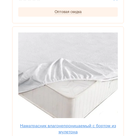
Оптовая скидка
Наматрасник влагонепроницаемый с бортом из
мулетона