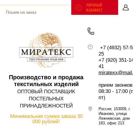
ЛИЧНЫЙ
КАБИНЕТ
Пошив на заказ
Поиск по сайту
Таблицы размеров
+7 (4932) 57-5
25
Отзывы
+7 (920) 351-1
41
Политика
miratexx@mail
Производство и продажа
конфиденциальности
текстильных изделий
прием звонков
08:30 - 17:00 (
ОПТОВЫЙ ПОСТАВЩИК
Регистрация
пт)
ПОСТЕЛЬНЫХ
ПРИНАДЛЕЖНОСТЕЙ
Россия, 153009, г.
Иваново, улица
Минимальная сумма заказа
30
Лежневская, дом
000 рублей!
183, офис 213