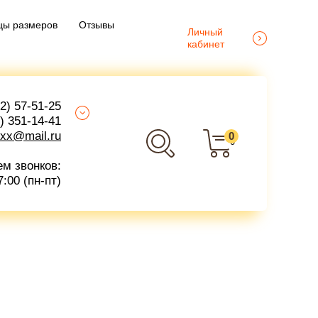
цы размеров
Отзывы
Личный
кабинет
2) 57-51-25
) 351-14-41
exx@mail.ru
0
0
ем звонков:
7:00 (пн-пт)