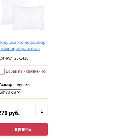
Подушка холлофайбер
/ микрофибра отбел
Артикул:
23-1416
Добавить к сравнению
Размер подушки:
270
руб.
купить